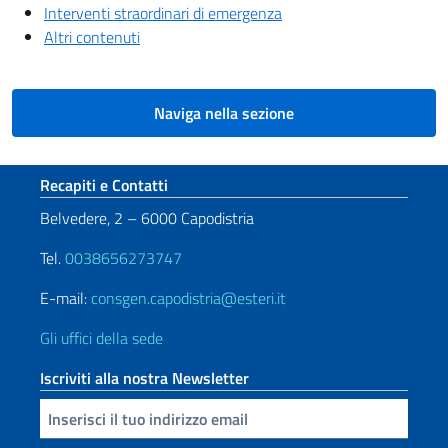
Interventi straordinari di emergenza
Altri contenuti
Naviga nella sezione
Sezione footer
Recapiti e Contatti
Belvedere, 2 – 6000 Capodistria
Tel.
0038656273747
E-mail:
consgen.capodistria@esteri.it
Gli uffici della sede
Iscriviti alla nostra Newsletter
Inserisci la tua email