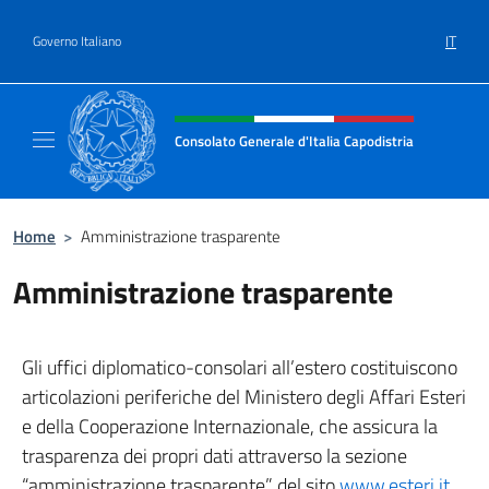
Salta al contenuto
IT
Governo Italiano
Intestazione sito, social e menù
Consolato Generale d'Italia Capodistria
Il sito ufficiale del Consolato Generale d'Ital
Home
>
Amministrazione trasparente
Amministrazione trasparente
Gli uffici diplomatico-consolari all’estero costituiscono
articolazioni periferiche del Ministero degli Affari Esteri
e della Cooperazione Internazionale, che assicura la
trasparenza dei propri dati attraverso la sezione
“amministrazione trasparente” del sito
www.esteri.it
.